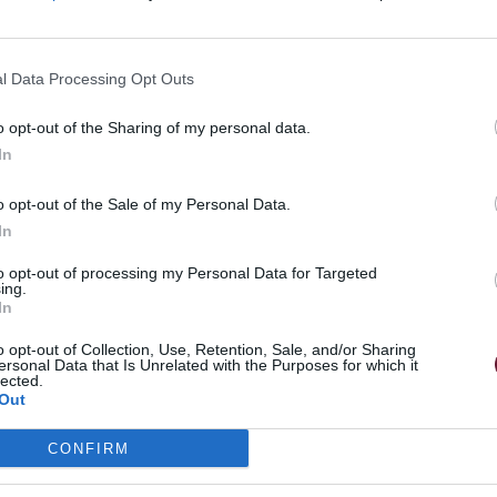
αναπτύσσουν αυτοπειθαρχία,
μας, θέτουμε τα θεμέλια ώστ
μαθαίνοντας τις νότες και π
μεταλλόφωνο.Τα παιδιά έρχον
l Data Processing Opt Outs
κίνηση του σώματος,μέσα απ
o opt-out of the Sharing of my personal data.
In
o opt-out of the Sale of my Personal Data.
In
to opt-out of processing my Personal Data for Targeted
ing.
In
o opt-out of Collection, Use, Retention, Sale, and/or Sharing
ersonal Data that Is Unrelated with the Purposes for which it
lected.
Θέλω να κάνω εγγραφή
Out
CONFIRM
Πληροφορίες