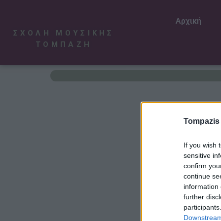
Αρχική
ΣΧΟΛΗ ΜΟΥΣΙΚΗΣ
ΤΟΜΠΑΖΗ
Tompazis
If you wish 
sensitive in
confirm you
continue se
information 
further disc
participants
Downstream 