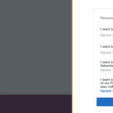
Persona
I want t
Opted 
I want t
Opted 
I want 
Advertis
Opted 
I want t
of my P
was col
Opted 