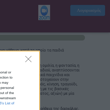
Λογαριασμός
ένα μάθημα, κατά το οποίο τα παιδιά
σικής.
 (ακοή, όραση, αφή), η ομιλία, η φαντασία, η
η αυτοπεποίθηση του παιδιού, αναπτύσσονται
sonal or
ο παιδί μέσα από μουσικά παιχνίδια και
ection to
ικίλα ερεθίσματα, που στοχεύουν στην
ou may
ών δεξιοτήτων (ρυθμός, κίνηση, τραγούδι,
 personal
εται επιπλέον σε επαφή με τις βασικές
out of the
ονικού ύψους, ηχοχρώματος, αξιών) με μία
 downstream
B’s List of
 μια ομάδα, και με τη βοήθεια της δασκάλας,