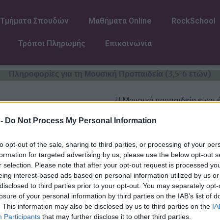
Τμήματα Σπουδών
Μαθήματα Online
RockSchool
Τρόποι Πληρωμής
Επικοινωνία
Πληροφορίες για τη Μουσική Προπαιδεία (3,5-6 ετών)
Η Μουσική προπαιδεία είναι 
εκπαιδεύονται μέσω της μου
 -
Do Not Process My Personal Information
Η προσωπικότητα, οι αισθήσεις
δημιουργικότητα, ακόμη και 
to opt-out of the sale, sharing to third parties, or processing of your per
με τη βοήθεια της μουσικής.Τ
formation for targeted advertising by us, please use the below opt-out s
δραστηριότητες,λαμβάνει πο
r selection. Please note that after your opt-out request is processed y
ανάπτυξη των βασικών μουσικ
eing interest-based ads based on personal information utilized by us or
ακουστική αντίληψη) και έρχ
disclosed to third parties prior to your opt-out. You may separately opt-
μουσικές έννοιες (αίσθηση τ
παιδαγωγική προσέγγιση.
losure of your personal information by third parties on the IAB’s list of
. This information may also be disclosed by us to third parties on the
IA
Participants
that may further disclose it to other third parties.
Τα παιδιά προσαρμόζονται σε