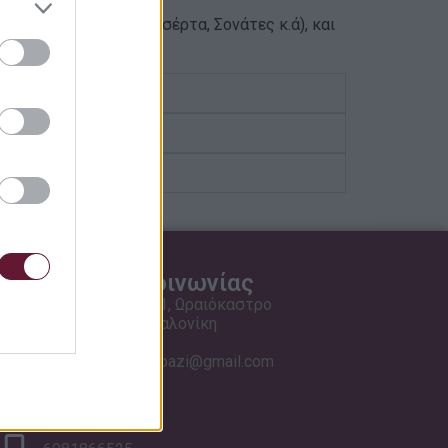
κά έργα γι αυτό (Κοντσέρτα, Σονάτες κ.ά), και
Στοιχεία επικοινωνίας
Βασ. Γεωργίου 11, Ωραιόκαστρο
Τ.Κ. 57013 Θεσσαλονίκη
musicschooltompazi@gmail.com
2310 697114