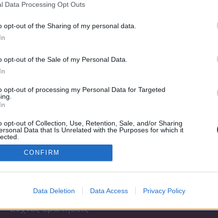
l Data Processing Opt Outs
κνερ, συνέτειναν στην πλήρη ανεξαρτησία του και έγραψαν ειδι
ίου, ισότιμα με το βιολί.
o opt-out of the Sharing of my personal data.
In
o opt-out of the Sale of my Personal Data.
In
to opt-out of processing my Personal Data for Targeted
ing.
In
o opt-out of Collection, Use, Retention, Sale, and/or Sharing
ersonal Data that Is Unrelated with the Purposes for which it
Πληροφορίες
lected.
Out
Σχετικά με εμάς
CONFIRM
Εκδηλώσεις
Κανονισμός
Σχολής
Μουσικά Παιχνίδια
Data Deletion
Data Access
Privacy Policy
Τρόποι πληρωμής
θεωρία Νέο
Συχνές Ερωτήσεις