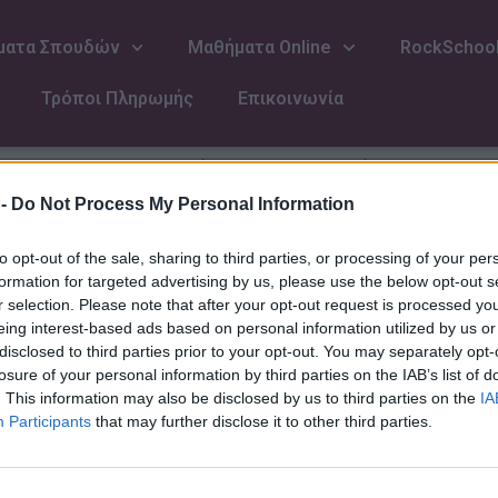
ματα Σπουδών
Μαθήματα Online
RockSchoo
Τρόποι Πληρωμής
Επικοινωνία
Πληροφορίες για το Βιολοντσέλο
 -
Do Not Process My Personal Information
υσικό όργανο που παίζεται με δοξάρι. Έχει τέσσερις χορδές (α
ετεί το βιολοντσέλο ανάμεσα στα πόδια του και το στηρίζει 
αι η βιόλα ντα γκάμπα.
to opt-out of the sale, sharing to third parties, or processing of your per
formation for targeted advertising by us, please use the below opt-out s
χο. Είναι βασικό όργανο τόσο στη μουσική δωματίου όσο και 
r selection. Please note that after your opt-out request is processed y
του είναι πιο παχιές από του βιολιού και της βιόλας και χρη
eing interest-based ads based on personal information utilized by us or
έργου, λόγω όμως της μεγάλης μουσικής του έκτασης, είναι ε
disclosed to third parties prior to your opt-out. You may separately opt-
losure of your personal information by third parties on the IAB’s list of
 στα μέσα του 16ου αι. και αρχικά ονομαζόταν βιολοντσίνο
ορισμός του οριστικού τύπου και των διαστάσεων του βιολον
. This information may also be disclosed by us to third parties on the
IA
α τον 17o αι., με τον Μπαχ και τις Σουίτες του για σόλο βιο
Participants
that may further disclose it to other third parties.
ές δυνατότητές του. Με τον ρομαντισμό, το βιολοντσέλο πήρ
αν ορισμένα χαρακτηριστικά μουσικά θέματα ενώ έπαιξε αξι