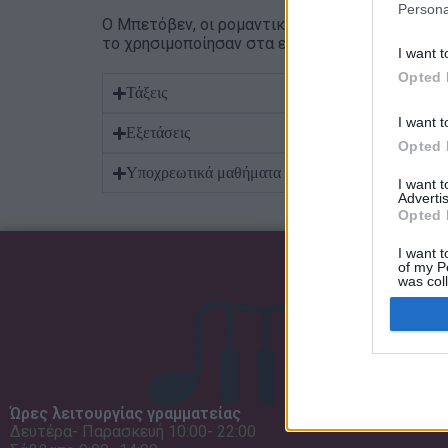
Persona
Ο Μπετόβεν, οι ρομαντικοί και ιδιαίτερα ο Βάγ
το χρησιμοποίησαν στα είδη της μουσικής δωματ
I want t
Opted 
Τάξεις
I want t
Εξετάσεις
Opted 
Υποχρεωτικά μαθήματα
I want 
Advertis
Opted 
I want t
of my P
was col
Opted 
Ώρες λειτουργίας γραμματείας
Δευτέρα- Παρασκευή 10:00- 22:00