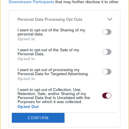
Τάξεις
Downstream Participants
that may further disclose it to other
third parties.
Εξετάσεις
Personal Data Processing Opt Outs
Υποχρεωτικά μαθήματα
I want to opt-out of the Sharing of my
personal data.
Opted In
I want to opt-out of the Sale of my
Personal Data.
Opted In
I want to opt-out of processing my
Personal Data for Targeted Advertising.
Opted In
Ώρες λειτουργίας γραμματείας
Δευτέρα- Παρασκευή 10:00- 22:00
I want to opt-out of Collection, Use,
Σάββατο 9:00- 14:00
Retention, Sale, and/or Sharing of my
Personal Data that Is Unrelated with the
Purposes for which it was collected.
Πληροφορίες
Opted Out
Σχετικά με εμάς
CONFIRM
Κανονισμός Σχολής