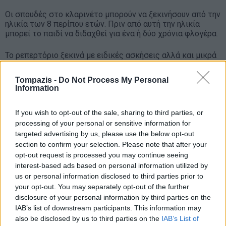
Οι σπουδές στο κλαρινέτο μπορούν να ξεκινήσουν από την
ηλικία των 8 περίπου ετών. Πριν από αυτή την ηλικία
μπορεί το παιδί να διδαχθεί για ένα ή δύο χρόνια φλογέρα.
Το ρεπερτόριο ξεκινά με ειδικές ασκήσεις αλλά και μικρά
μουσικά κομμάτια που είναι αρκετά ευχάριστα ιδιαίτερα
για τα μικρά παιδιά, κλίμακες, αρπισμούς και βέβαια
Tompazis -
Do Not Process My Personal
καθώς προχωρά η σπουδή, σε ολοκληρωμένες μουσικές
Information
συνθέσεις κλασσικών κυρίως συνθετών όπως Bach,
Haydn, Vivaldi, Bizet, Mozart, Beethoven, Schubert, Weber
και πολλών άλλων.
If you wish to opt-out of the sale, sharing to third parties, or
processing of your personal or sensitive information for
Για τα μαθήματα κλαρινέτου τα έτη φοίτησης είναι 8 για
targeted advertising by us, please use the below opt-out
την απόκτηση πτυχίου ή διπλώματος. (το πτυχίο
section to confirm your selection. Please note that after your
κλαρινέτου είναι ο πρώτος τίτλος σπουδών που μπορεί
opt-out request is processed you may continue seeing
να αποκτήσει ο σπουδαστής που παρακολουθεί μαθήματα
interest-based ads based on personal information utilized by
κλαρινέτου, ενώ με το δίπλωμα κλαρινέτου που είναι ο
us or personal information disclosed to third parties prior to
δεύτερος και ανώτερος τίτλος σπουδών, ο σπουδαστής
your opt-out. You may separately opt-out of the further
αποκτά τον τίτλο του σολίστ. Και οι δύο αυτοί τίτλοι
disclosure of your personal information by third parties on the
σπουδών είναι κρατικά αναγνωρισμένοι).
IAB’s list of downstream participants. This information may
also be disclosed by us to third parties on the
IAB’s List of