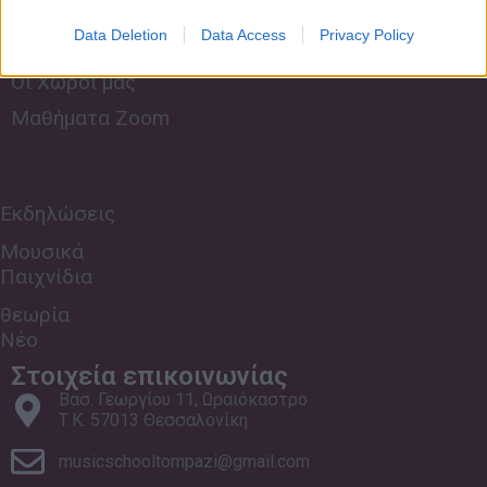
Τρόποι πληρωμής
Data Deletion
Data Access
Privacy Policy
Συχνές Ερωτήσεις
Οι Χώροι μας
Μαθήματα Zoom
Εκδηλώσεις
Μουσικά
Παιχνίδια
θεωρία
Νέο
Στοιχεία επικοινωνίας
Βασ. Γεωργίου 11, Ωραιόκαστρο
Τ.Κ. 57013 Θεσσαλονίκη
musicschooltompazi@gmail.com